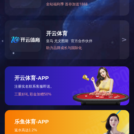
福州道同带你认识什么是振
动盘
[2018-11-27]
振动盘是一种自动组装机械的辅助设备，能把各种产品
有序排出来，它可以配合自动组装设备一起将产品各个
部位组装起来成为完整的一个产品。 振动盘是由一个振
动马达作动力,振动马达工作时产生定向频率的力.只要把
振动盘看成是一种斜面，再对这个斜面进行物理学的受
力分析，你就能很容易理解他的工作原理了。
振动盘厂家告诉你振动盘振
动乏力或过慢的原因