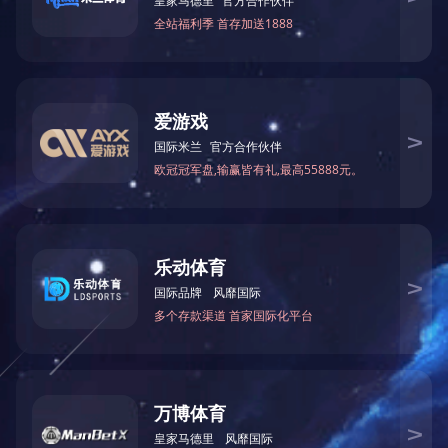
振动盘知识
揭秘振动盘底座如何鉴别好坏
福州道同带你认识什么是振动盘
振动盘厂家告诉你振动盘振动乏力或过慢的原因
浅析振动盘工作原理
精密振动盘
螺丝振动盘
自动振动盘
您所在的位置：
星空体育·(StarSky Sports)官方网站
> 信息动态