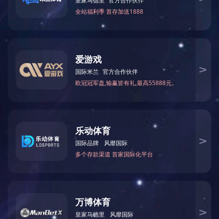
振动盘知识
揭秘振动盘底座如何鉴别好坏
福州道同带你认识什么是振动盘
振动盘厂家告诉你振动盘振动乏力或过慢的原因
浅析振动盘工作原理
精密振动盘
螺丝振动盘
自动振动盘
您所在的位置：
星空体育·(StarSky Sports)官方网站
>
信息动态
> 振动盘知识