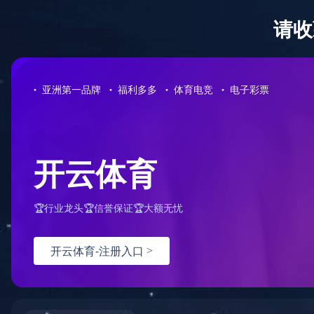
星空体育·(StarSky Sports)官
Sports)官方网站
星空体育·(StarSky Sports)官方网站
视觉检测设备
振动盘
电子五金/塑料类精密振动
盘
食品/医药/小商品类振动
盘
振动顶盘展示
振动盘辅助设备展示
涂层举例
非标自动化产品
振动盘展示
振动底座展示