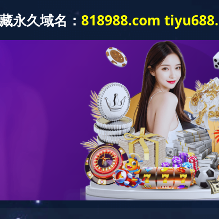
方网站,星空体育·(StarSky Sport