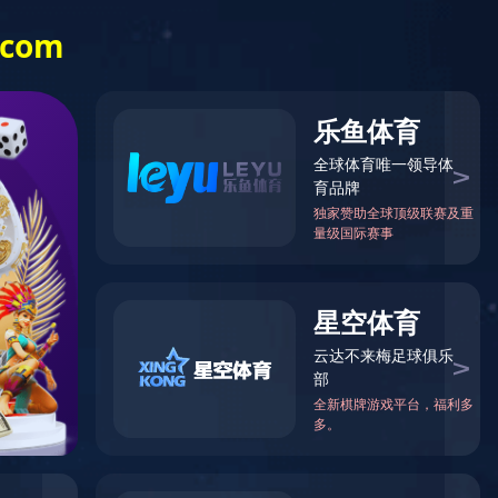
s)官方网站,星空体育·(StarSky